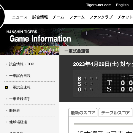
Tigers-net.com
English
ニュース
試合情報
チーム
ファーム
ファンクラブ
チケット
2023年4月29日(土) 対
試合情報・TOP
一軍試合日程
一軍試合速報
一軍登録選手
順位表
他球場経過