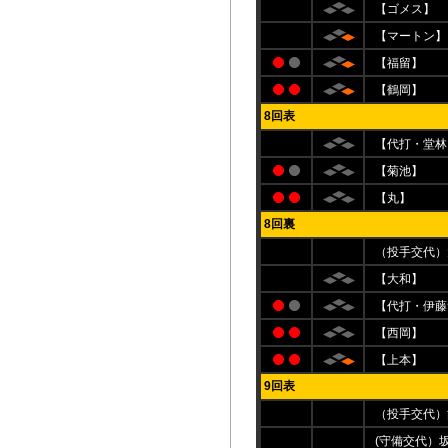
【ゴメス】
【マートン】
【福留】
【鶴岡】
8回表
【代打・堂林
【菊池】
【丸】
8回裏
（投手交代）
【大和】
【代打・伊藤
【西岡】
【上本】
9回表
（投手交代）
(守備交代）