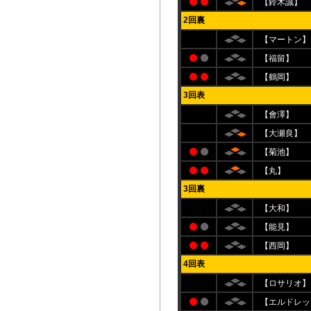
【鈴木誠】
2回裏
【マートン】
【福留】
【鶴岡】
3回表
【會澤】
【大瀬良】
【菊池】
【丸】
3回裏
【大和】
【能見】
【西岡】
4回表
【ロサリオ】
【エルドレッ