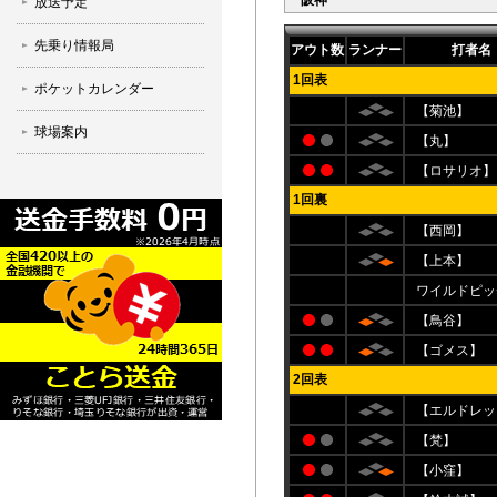
阪神
放送予定
先乗り情報局
アウト数
ランナー
打者名
1回表
ポケットカレンダー
【菊池】
球場案内
【丸】
【ロサリオ】
1回裏
【西岡】
【上本】
ワイルドピッ
【鳥谷】
【ゴメス】
2回表
【エルドレッ
【梵】
【小窪】