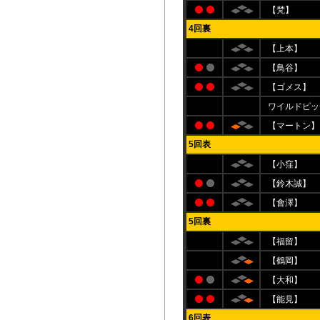
【梵】
4回裏
【上本】
【鳥谷】
【ゴメス】
ワイルドピッ
【マートン】
5回表
【小窪】
【鈴木誠】
【會澤】
5回裏
【福留】
【鶴岡】
【大和】
【能見】
6回表