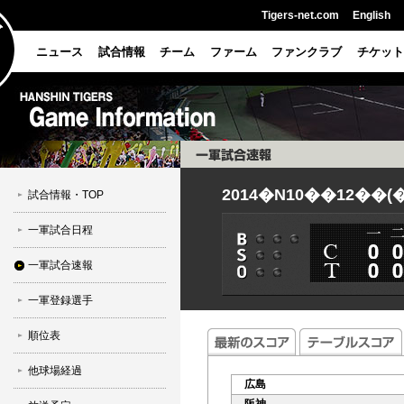
Tigers-net.com
English
ニュース
試合情報
チーム
ファーム
ファンクラブ
チケット
2014�N10��12��
試合情報・TOP
一軍試合日程
一軍試合速報
一軍登録選手
順位表
他球場経過
広島