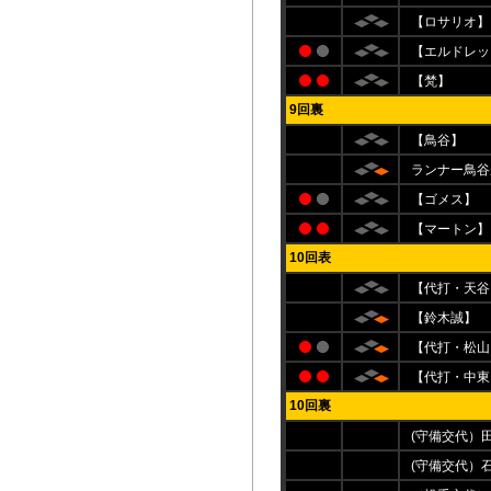
【ロサリオ】
【エルドレッ
【梵】
9回裏
【鳥谷】
ランナー鳥谷
【ゴメス】
【マートン】
10回表
【代打・天谷
【鈴木誠】
【代打・松山
【代打・中東
10回裏
(守備交代）
(守備交代）