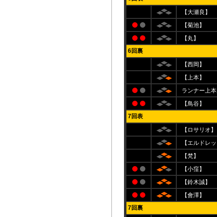
【大瀬良】
【菊池】
【丸】
6回裏
【西岡】
【上本】
ランナー上本
【鳥谷】
7回表
【ロサリオ】
【エルドレッ
【梵】
【小窪】
【鈴木誠】
【會澤】
7回裏