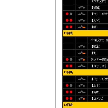
（投手交代）
【福留】
【代打・新井
【大和】
【坂】
11回表
(守備交代）
【菊池】
【丸】
ランナー菊池
【ロサリオ】
11回裏
【代打・新井
【上本】
【鳥谷】
【ゴメス】
12回表