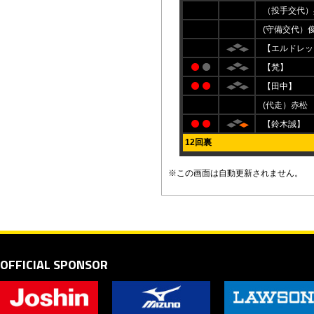
（投手交代）
(守備交代）
【エルドレッ
【梵】
【田中】
(代走）赤松
【鈴木誠】
12回裏
※この画面は自動更新されません。
OFFICIAL SPONSOR