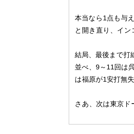
本当なら1点も与
と開き直り、イン
結局、最後まで打
並べ、9～11回は
は福原が1安打無
さあ、次は東京ド