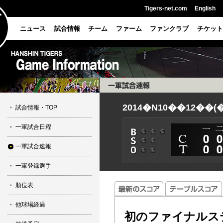
Tigers-net.com
English
ニュース
試合情報
チーム
ファーム
ファンクラブ
チケット
2014�N10��12��
試合情報・TOP
一軍試合日程
一軍試合速報
一軍登録選手
順位表
他球場経過
初のファイナルス