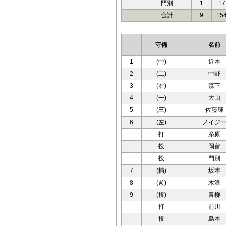
門別
1
17
合計
9
15
守備
名前
1
(中)
近本
2
(二)
中野
3
(右)
森下
4
(一)
大山
5
(三)
佐藤輝
6
(左)
ノイジ
打
糸原
投
岡留
投
門別
7
(捕)
坂本
8
(遊)
木浪
9
(投)
青柳
打
前川
投
島本