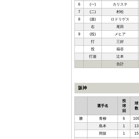
6
(一)
カリステ
7
(二)
村松
8
(遊)
ロドリゲス
右
尾田
9
(投)
メヒア
打
三好
投
福谷
打遊
辻本
合計
阪神
投
球
選手名
球
数
回
勝
青柳
6
10
島本
1
13
岡留
1
15