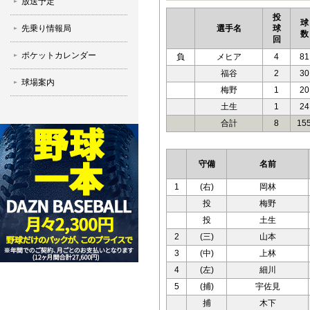
放送予定
投
球
先乗り情報局
選手名
球
数
回
ポケットカレンダー
負
メヒア
4
81
福谷
2
30
球場案内
梅野
1
20
土生
1
24
合計
8
15
守備
名前
1
(右)
岡林
投
梅野
投
土生
2
(三)
山本
3
(中)
上林
4
(左)
細川
5
(捕)
宇佐見
捕
木下