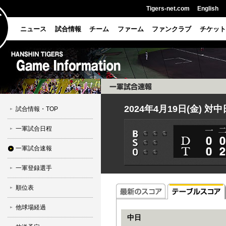
Tigers-net.com
English
ニュース
試合情報
チーム
ファーム
ファンクラブ
チケット
2024年4月19日(金) 対
試合情報・TOP
一軍試合日程
一軍試合速報
一軍登録選手
順位表
他球場経過
中日