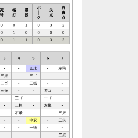
ボ
自
死
犠
暴
失
│
責
球
打
投
点
ク
点
0
0
1
0
3
2
0
1
0
0
0
0
0
1
1
0
3
2
3
4
5
6
7
-
-
四球
-
左飛
三振
-
三ゴ
-
-
二ゴ
-
三振
-
-
三振
-
-
遊ゴ
-
-
三ゴ
-
一ゴ
-
-
三振
-
左飛
-
-
右飛
-
-
三振
-
-
中安
-
三失
-
-
一犠
-
-
-
-
-
-
三振