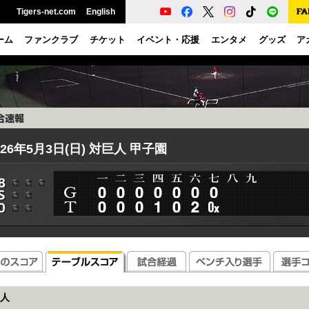
Tigers-net.com
English
ーム
ファンクラブ
チケット
イベント・応援
エンタメ
グッズ
ア
026年5月3日(日) 対巨人 甲子園
人