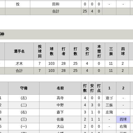
投
田和
0
0
0
-
-
合計
25
4
0
神
投
本
球
打
打
安
三
四
選手名
球
塁
数
者
数
打
振
球
回
打
勝
才木
7
103
28
25
4
0
11
2
合計
7
103
28
25
4
0
11
2
打
安
打
守備
名前
1
2
数
打
点
1
(左)
高寺
4
0
0
遊ゴ
-
2
(二)
中野
4
3
0
三振
-
3
(右)
森下
3
1
0
左飛
-
4
(三)
佐藤
2
1
1
-
四球
5
(一)
大山
2
0
0
-
右飛