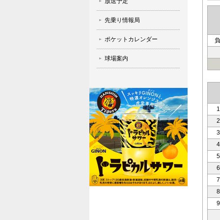
放送予定
先乗り情報局
ポケットカレンダー
球場案内
1
2
3
4
5
6
7
8
9