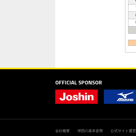
OFFICIAL SPONSOR
会社概要
球団の基本姿勢
公式サイト運営