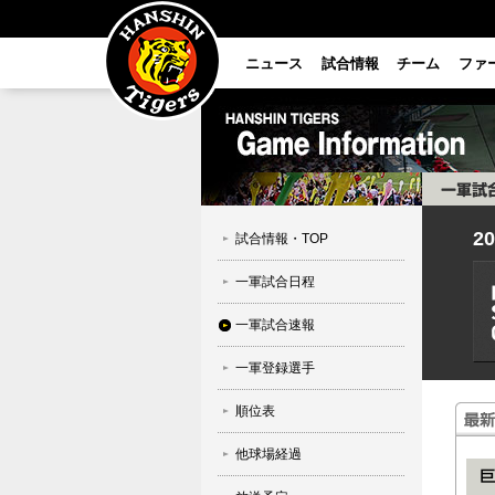
ニュース
試合情報
チーム
ファ
2
試合情報・TOP
一軍試合日程
一軍試合速報
一軍登録選手
順位表
他球場経過
巨