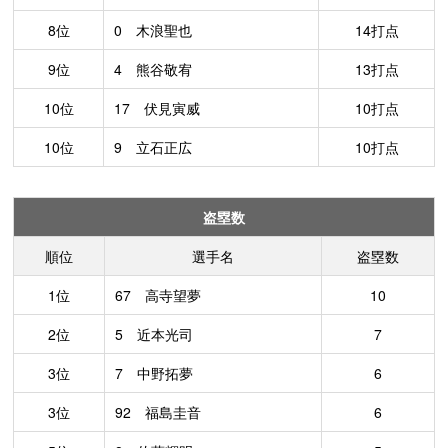
8位
0 木浪聖也
14打点
9位
4 熊谷敬宥
13打点
10位
17 伏見寅威
10打点
10位
9 立石正広
10打点
盗塁数
順位
選手名
盗塁数
1位
67 高寺望夢
10
2位
5 近本光司
7
3位
7 中野拓夢
6
3位
92 福島圭音
6