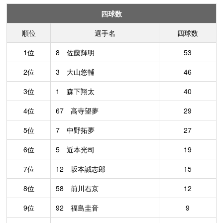
四球数
順位
選手名
四球数
1位
8 佐藤輝明
53
2位
3 大山悠輔
46
3位
1 森下翔太
40
4位
67 高寺望夢
29
5位
7 中野拓夢
27
6位
5 近本光司
19
7位
12 坂本誠志郎
15
8位
58 前川右京
12
9位
92 福島圭音
9