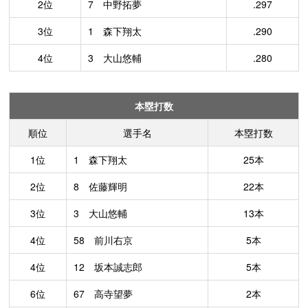
2位
7 中野拓夢
.297
3位
1 森下翔太
.290
4位
3 大山悠輔
.280
本塁打数
順位
選手名
本塁打数
1位
1 森下翔太
25本
2位
8 佐藤輝明
22本
3位
3 大山悠輔
13本
4位
58 前川右京
5本
4位
12 坂本誠志郎
5本
6位
67 高寺望夢
2本