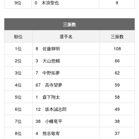
9位
0 木浪聖也
9
三振数
順位
選手名
三振数
1位
8 佐藤輝明
108
2位
3 大山悠輔
66
3位
7 中野拓夢
62
4位
67 高寺望夢
59
5位
1 森下翔太
58
6位
12 坂本誠志郎
49
7位
38 小幡竜平
38
8位
4 熊谷敬宥
37