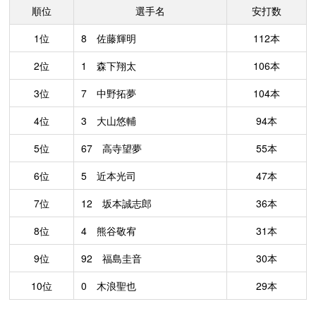
順位
選手名
安打数
1位
8 佐藤輝明
112本
2位
1 森下翔太
106本
3位
7 中野拓夢
104本
4位
3 大山悠輔
94本
5位
67 高寺望夢
55本
6位
5 近本光司
47本
7位
12 坂本誠志郎
36本
8位
4 熊谷敬宥
31本
9位
92 福島圭音
30本
10位
0 木浪聖也
29本