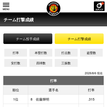
チーム打撃成績
チーム投手成績
チーム打撃成績
打率
本塁打数
打点数
盗塁数
安打数
四球数
三振数
2026/8/6 現在
打率
順位
選手名
打率
1位
8 佐藤輝明
.315