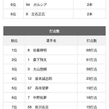
6位
94 ガルシア
2本
6位
9 立石正広
2本
打点数
順位
選手名
打点数
1位
8 佐藤輝明
68打点
2位
1 森下翔太
61打点
3位
3 大山悠輔
58打点
4位
12 坂本誠志郎
23打点
5位
67 高寺望夢
19打点
6位
7 中野拓夢
18打点
7位
58 前川右京
15打点