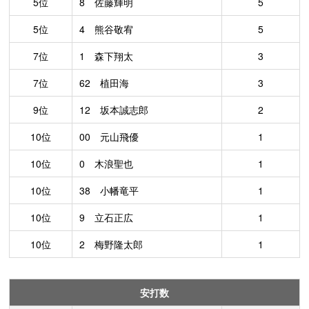
5位
8 佐藤輝明
5
5位
4 熊谷敬宥
5
7位
1 森下翔太
3
7位
62 植田海
3
9位
12 坂本誠志郎
2
10位
00 元山飛優
1
10位
0 木浪聖也
1
10位
38 小幡竜平
1
10位
9 立石正広
1
10位
2 梅野隆太郎
1
安打数