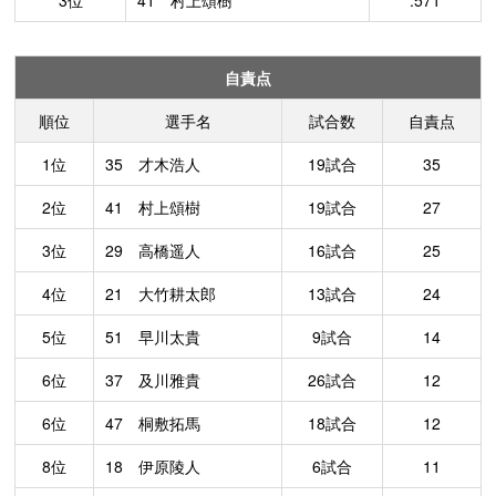
3位
41 村上頌樹
.571
自責点
順位
選手名
試合数
自責点
1位
35 才木浩人
19試合
35
2位
41 村上頌樹
19試合
27
3位
29 高橋遥人
16試合
25
4位
21 大竹耕太郎
13試合
24
5位
51 早川太貴
9試合
14
6位
37 及川雅貴
26試合
12
6位
47 桐敷拓馬
18試合
12
8位
18 伊原陵人
6試合
11