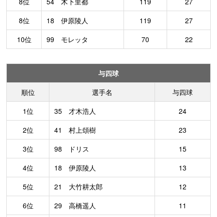
8位
54 木下里都
119
27
8位
18 伊原陵人
119
27
10位
99 モレッタ
70
22
与四球
順位
選手名
与四球
1位
35 才木浩人
24
2位
41 村上頌樹
23
3位
98 ドリス
15
4位
18 伊原陵人
13
5位
21 大竹耕太郎
12
6位
29 高橋遥人
11