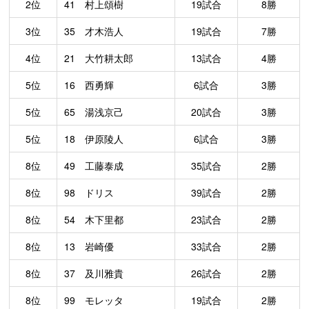
2位
41 村上頌樹
19試合
8勝
3位
35 才木浩人
19試合
7勝
4位
21 大竹耕太郎
13試合
4勝
5位
16 西勇輝
6試合
3勝
5位
65 湯浅京己
20試合
3勝
5位
18 伊原陵人
6試合
3勝
8位
49 工藤泰成
35試合
2勝
8位
98 ドリス
39試合
2勝
8位
54 木下里都
23試合
2勝
8位
13 岩崎優
33試合
2勝
8位
37 及川雅貴
26試合
2勝
8位
99 モレッタ
19試合
2勝