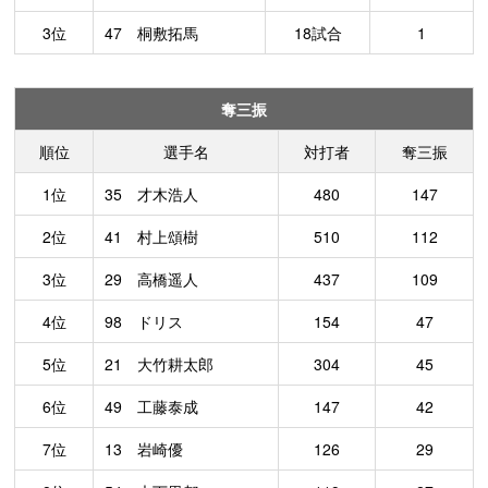
3位
47 桐敷拓馬
18試合
1
奪三振
順位
選手名
対打者
奪三振
1位
35 才木浩人
480
147
2位
41 村上頌樹
510
112
3位
29 高橋遥人
437
109
4位
98 ドリス
154
47
5位
21 大竹耕太郎
304
45
6位
49 工藤泰成
147
42
7位
13 岩崎優
126
29