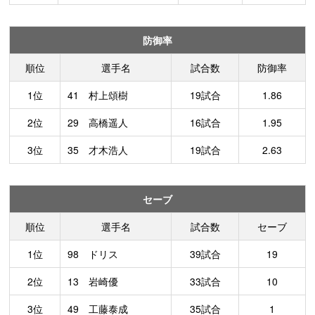
防御率
順位
選手名
試合数
防御率
1位
41 村上頌樹
19試合
1.86
2位
29 高橋遥人
16試合
1.95
3位
35 才木浩人
19試合
2.63
セーブ
順位
選手名
試合数
セーブ
1位
98 ドリス
39試合
19
2位
13 岩崎優
33試合
10
3位
49 工藤泰成
35試合
1