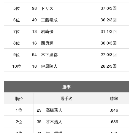
5位
98 ドリス
37 0/3回
6位
49 工藤泰成
36 2/3回
7位
13 岩崎優
31 1/3回
8位
16 西勇輝
30 0/3回
9位
54 木下里都
27 0/3回
10位
18 伊原陵人
26 2/3回
勝率
順位
選手名
勝率
1位
29 高橋遥人
.846
2位
35 才木浩人
.636