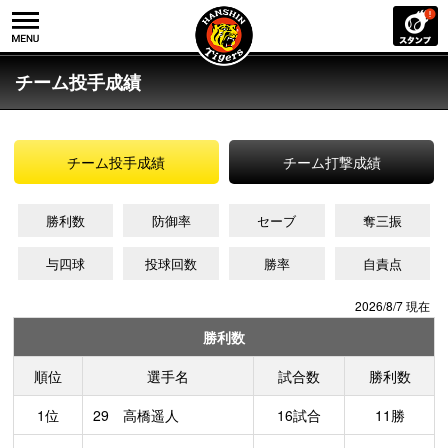
チーム投手成績
チーム投手成績
チーム打撃成績
勝利数
防御率
セーブ
奪三振
与四球
投球回数
勝率
自責点
2026/8/7 現在
勝利数
順位
選手名
試合数
勝利数
1位
29 高橋遥人
16試合
11勝