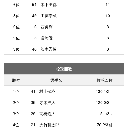
6位
54 木下里都
11
8位
49 工藤泰成
10
9位
16 西勇輝
8
9位
13 岩崎優
8
9位
48 茨木秀俊
8
投球回数
順位
選手名
投球回数
1位
41 村上頌樹
130 1/3回
2位
35 才木浩人
120 0/3回
3位
29 高橋遥人
115 1/3回
4位
21 大竹耕太郎
76 2/3回