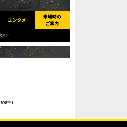
来場時の
エンタメ
ご案内
虎スポ
く配信中！