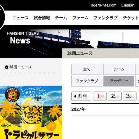
Tigers-net.com
English
ニュース
試合情報
チーム
ファーム
ファンクラブ
チケット
球団ニュース
全て
チーム
ファンクラブ
アカデミー
2027年