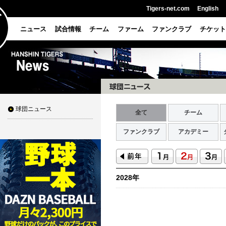
Tigers-net.com
English
ニュース
試合情報
チーム
ファーム
ファンクラブ
チケット
球団ニュース
全て
チーム
ファンクラブ
アカデミー
2028年