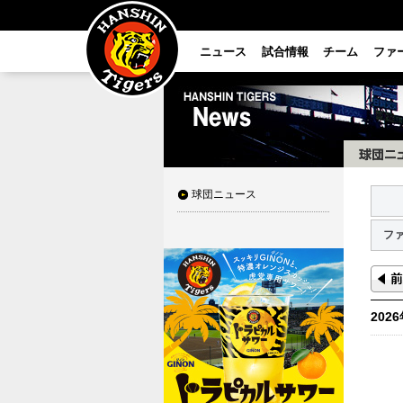
ニュース
試合情報
チーム
ファ
球団ニュース
フ
202