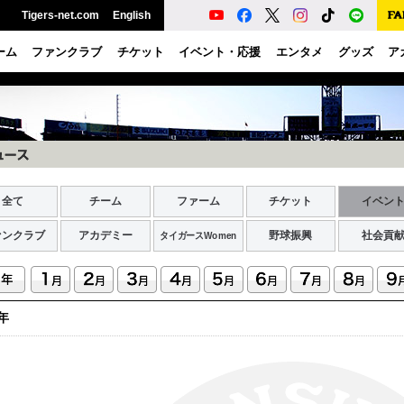
Tigers-net.com
English
ーム
ファンクラブ
チケット
イベント・応援
エンタメ
グッズ
ア
全て
チーム
ファーム
チケット
イベン
ァンクラブ
アカデミー
野球振興
社会貢
タイガースWomen
6年