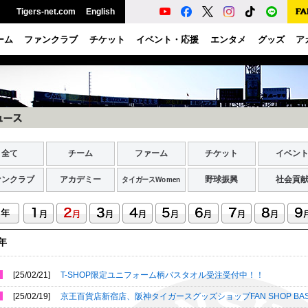
Tigers-net.com
English
ーム
ファンクラブ
チケット
イベント・応援
エンタメ
グッズ
ア
全て
チーム
ファーム
チケット
イベン
ァンクラブ
アカデミー
野球振興
社会貢
タイガースWomen
5年
[25/02/21]
T-SHOP限定ユニフォーム柄バスタオル受注受付中！！
[25/02/19]
京王百貨店新宿店、阪神タイガースグッズショップFAN SHOP B