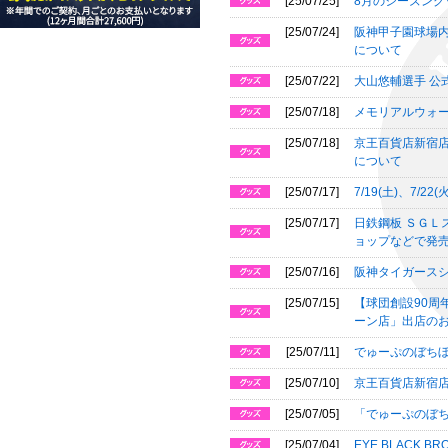
[25/07/25]
8月のシーズング
[25/07/24]
阪神甲子園球場内
について
[25/07/22]
大山悠輔選手 公
[25/07/18]
メモリアルウォ
[25/07/18]
京王百貨店新宿店
について
[25/07/17]
7/19(土)、7/22
[25/07/17]
日鉄鋼板 ＳＧＬ
ョップなどで発
[25/07/16]
阪神タイガースシ
[25/07/15]
【球団創設90周年
ーン店」出店の
[25/07/11]
でゅーぷのぼち
[25/07/10]
京王百貨店新宿店
[25/07/05]
「でゅーぷのぼ
[25/07/04]
EYE BLACK 