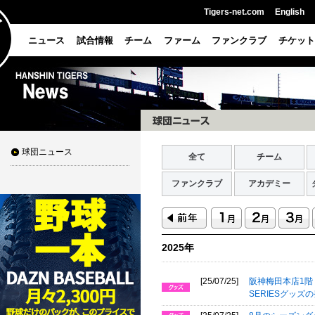
Tigers-net.com
English
ニュース
試合情報
チーム
ファーム
ファンクラブ
チケット
球団ニュース
全て
チーム
ファンクラブ
アカデミー
2025年
[25/07/25]
阪神梅田本店1階 阪
SERIESグッ