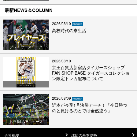
最新NEWS＆COLUMN
2026/08/10
高校時代の寮生活
プレイヤーズトーク
2026/08/10
京王百貨店新宿店タイガースショップ
FAN SHOP BASE タイガースコレクショ
ン限定トレカ配布について
グッズ
2026/08/09
近本が今季1号決勝アーチ！「今日勝つ
のと負けるのとでは全然違う」
トラ番LIVEニュース
会社概要
球団の基本姿勢