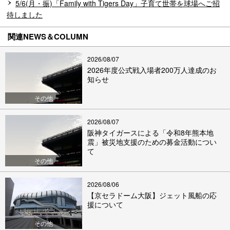
5/6(月・振)「Family with Tigers Day」子育て世帯を球場へご招
待しました
関連NEWS＆COLUMN
2026/08/07
2026年度公式戦入場者200万人達成のお
知らせ
その他
2026/08/07
阪神タイガースによる「令和8年熊本地
震」被災地支援のための募金活動につい
て
その他
2026/08/06
【京セラドーム大阪】ジェット風船の応
援について
その他