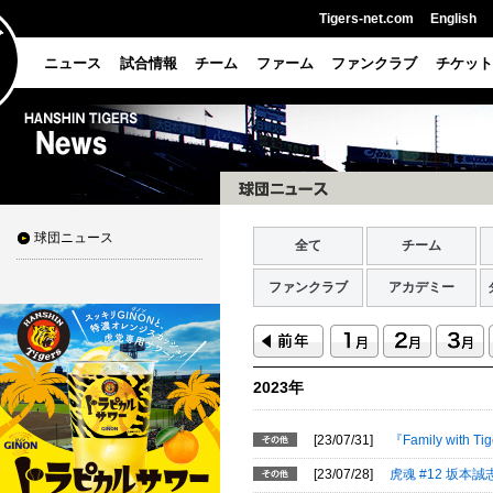
Tigers-net.com
English
ニュース
試合情報
チーム
ファーム
ファンクラブ
チケット
球団ニュース
全て
チーム
ファンクラブ
アカデミー
2023年
[23/07/31]
『Family wi
[23/07/28]
虎魂 #12 坂