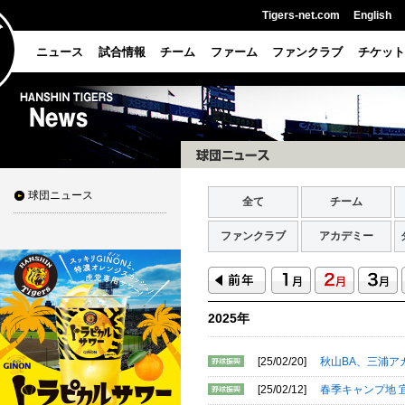
Tigers-net.com
English
ニュース
試合情報
チーム
ファーム
ファンクラブ
チケット
球団ニュース
全て
チーム
ファンクラブ
アカデミー
2025年
[25/02/20]
秋山BA、三浦
[25/02/12]
春季キャンプ地 