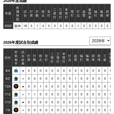
2026年度成績
所
二
三
本
盗
属
試
打
打
得
安
塁
打
盗
犠
犠
四
年度
塁
塁
塁
塁
球
合
席
数
点
打
打
点
塁
打
飛
球
打
打
打
刺
団
2026
阪神
18
3
1
4
0
0
0
0
0
1
3
0
0
0
2
2026年度試合別成績
対
試
二
三
本
併
戦
合
打
打
得
安
打
盗
犠
犠
四
死
三
日付
塁
塁
塁
殺
相
結
席
数
点
打
点
塁
打
飛
球
球
振
打
打
打
打
手
果
8/4
●
0
0
0
0
0
0
0
0
0
0
0
0
0
0
0
8/2
○
0
0
0
0
0
0
0
0
1
0
0
0
0
0
0
7/24
●
0
0
1
0
0
0
0
0
0
0
0
0
0
0
0
7/12
○
1
1
0
0
0
0
0
0
0
0
0
0
0
0
0
7/10
●
0
0
0
0
0
0
0
0
0
0
0
0
0
0
0
7/9
○
0
0
0
0
0
0
0
0
0
0
0
0
0
0
0