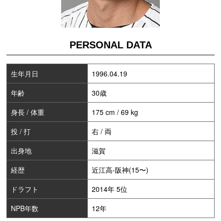
PERSONAL DATA
生年月日
1996.04.19
年齢
30歳
身長 / 体重
175 cm / 69 kg
投 / 打
右 / 両
出身地
滋賀
経歴
近江高-阪神(15〜)
ドラフト
2014年 5位
NPB年数
12年