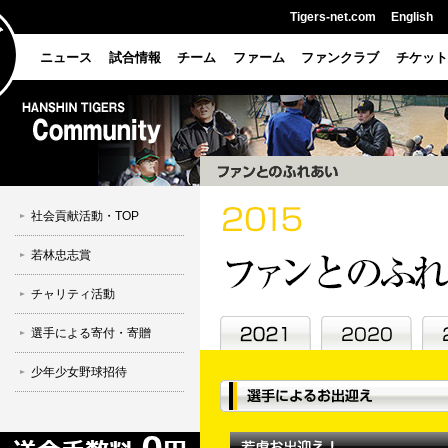
Tigers-net.com
English
ニュース
試合情報
チーム
ファーム
ファンクラブ
チケット
社会貢献活動・TOP
若林忠志賞
チャリティ活動
選手による寄付・寄贈
少年少女野球招待