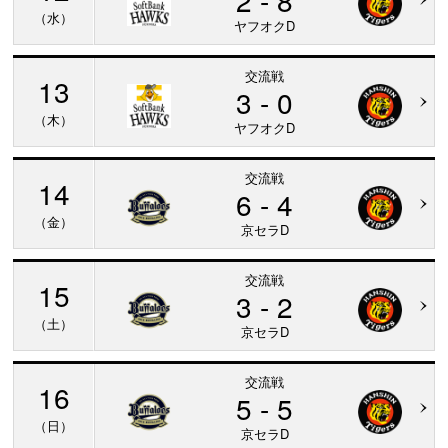
2 - 8
（水）
ヤフオクD
交流戦
13
3 - 0
（木）
ヤフオクD
交流戦
14
6 - 4
（金）
京セラD
交流戦
15
3 - 2
（土）
京セラD
交流戦
16
5 - 5
（日）
京セラD