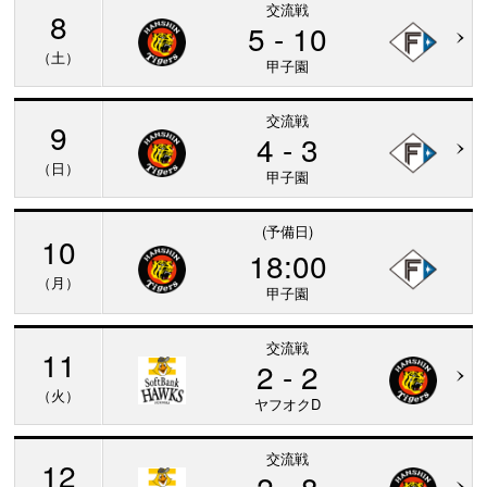
交流戦
8
5 - 10
（土）
甲子園
交流戦
9
4 - 3
（日）
甲子園
(予備日)
10
18:00
（月）
甲子園
交流戦
11
2 - 2
（火）
ヤフオクD
交流戦
12