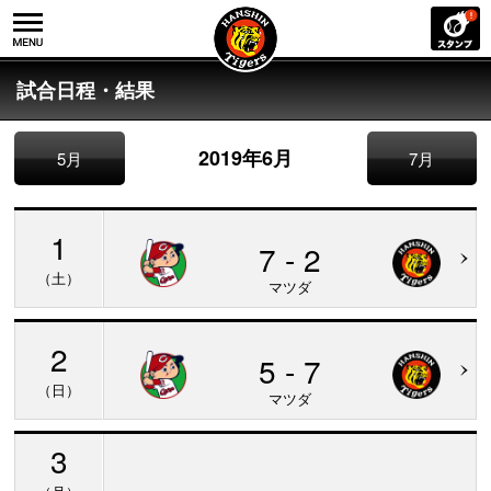
試合日程・結果
2019年6月
5月
7月
1
7 - 2
（土）
マツダ
2
5 - 7
（日）
マツダ
3