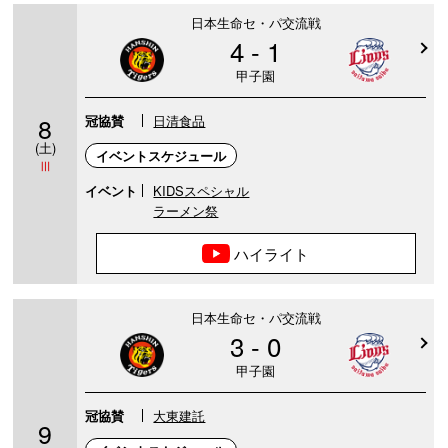
日本生命セ・パ交流戦
4 - 1
甲子園
8
冠協賛
日清食品
(土)
イベントスケジュール
Ⅲ
イベント
KIDSスペシャル
ラーメン祭
ハイライト
日本生命セ・パ交流戦
3 - 0
甲子園
冠協賛
大東建託
9