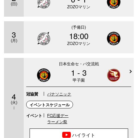
(日)
ZOZOマリン
(予備日)
3
18:00
(月)
ZOZOマリン
日本生命セ・パ交流戦
1 - 3
甲子園
4
冠協賛
パナソニック
(火)
イベントスケジュール
Ⅰ
イベント
FC応援デー
ラーメン祭
ハイライト