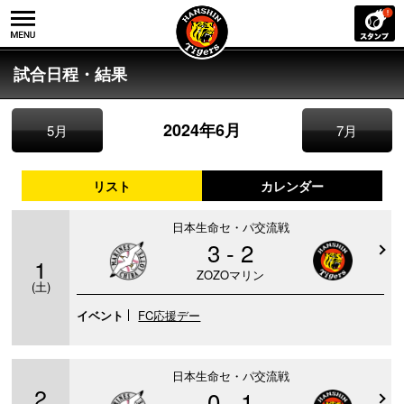
試合日程・結果
2024年6月
5月
7月
リスト
カレンダー
日本生命セ・パ交流戦
3 - 2
1
ZOZOマリン
(土)
イベント
FC応援デー
日本生命セ・パ交流戦
2
0 - 1