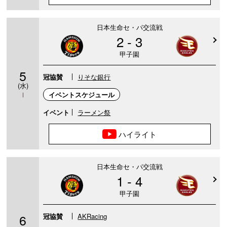
日本生命セ・パ交流戦
2 - 3
甲子園
5
冠協賛
りそな銀行
(水)
Ⅰ
イベントスケジュール
イベント
ラーメン祭
ハイライト
日本生命セ・パ交流戦
1 - 4
甲子園
6
冠協賛
AKRacing