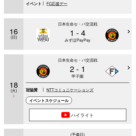
イベント
FC応援デー
日本生命セ・パ交流戦
16
1 - 4
(日)
みずほPayPay
日本生命セ・パ交流戦
2 - 1
甲子園
18
冠協賛
NTTコミュニケーションズ
(火)
Ⅰ
イベントスケジュール
ハイライト
(予備日)