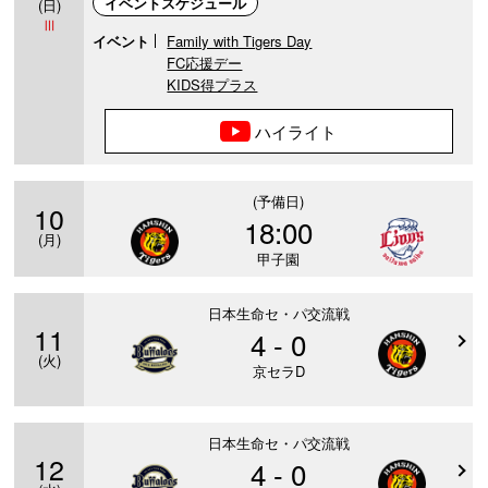
イベントスケジュール
(日)
Ⅲ
イベント
Family with Tigers Day
FC応援デー
KIDS得プラス
ハイライト
(予備日)
10
18:00
(月)
甲子園
日本生命セ・パ交流戦
11
4 - 0
(火)
京セラD
日本生命セ・パ交流戦
12
4 - 0