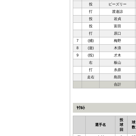
投
ビーズリー
打
渡邉諒
投
岩貞
投
富田
打
原口
7
(捕)
梅野
8
(遊)
木浪
9
(投)
才木
右
板山
打
糸原
走右
島田
合計
ﾔｸﾙﾄ
投
球
選手名
球
数
回