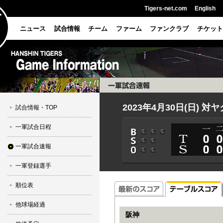
Tigers-net.com
English
ニュース
試合情報
チーム
ファーム
ファンクラブ
チケット
2023年4月30日(日) 対
試合情報・TOP
一軍試合日程
一軍試合速報
一軍登録選手
順位表
他球場経過
阪神