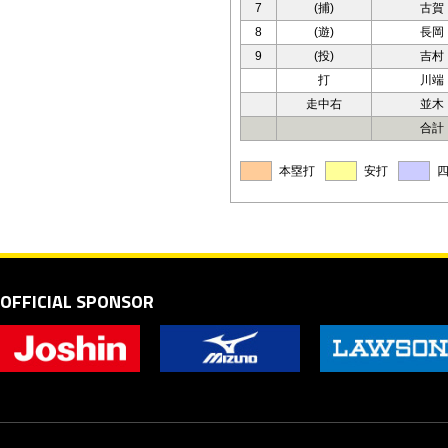
7
(捕)
古賀
8
(遊)
長岡
9
(投)
吉村
打
川端
走中右
並木
合計
本塁打
安打
OFFICIAL SPONSOR