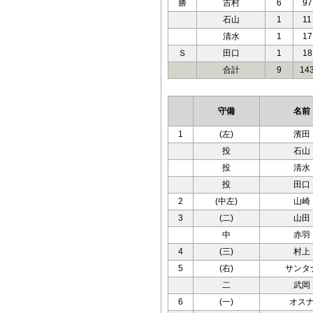
勝
吉村
6
97
石山
1
11
清水
1
17
Ｓ
田口
1
18
合計
9
14
守備
名前
1
(左)
濱田
投
石山
投
清水
投
田口
2
(中左)
山崎
3
(二)
山田
中
赤羽
4
(三)
村上
5
(右)
サンタ
二
武岡
6
(一)
オス