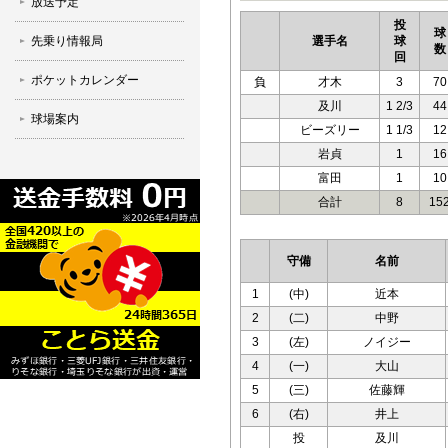
放送予定
投
球
先乗り情報局
選手名
球
数
回
ポケットカレンダー
負
才木
3
70
及川
1 2/3
44
球場案内
ビーズリー
1 1/3
12
岩貞
1
16
富田
1
10
合計
8
15
守備
名前
1
(中)
近本
2
(二)
中野
3
(左)
ノイジー
4
(一)
大山
5
(三)
佐藤輝
6
(右)
井上
投
及川