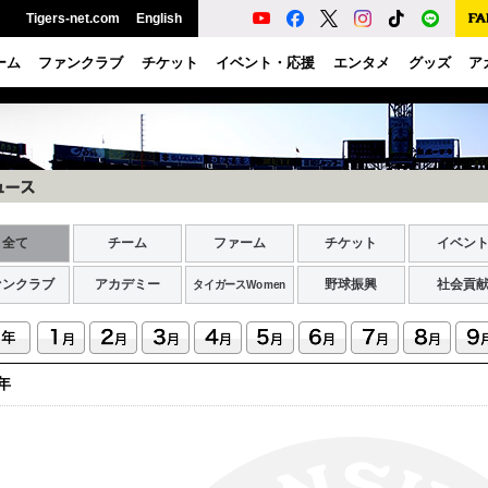
Tigers-net.com
English
ーム
ファンクラブ
チケット
イベント・応援
エンタメ
グッズ
ア
全て
チーム
ファーム
チケット
イベン
ァンクラブ
アカデミー
野球振興
社会貢
タイガースWomen
7年