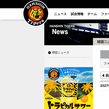
ニュース
試合情報
チーム
ファ
球団ニュース
フ
202