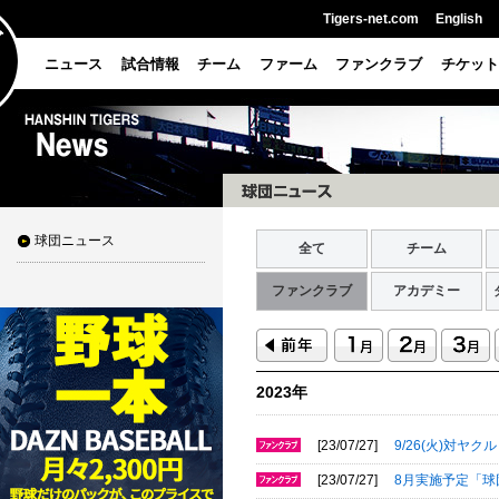
Tigers-net.com
English
ニュース
試合情報
チーム
ファーム
ファンクラブ
チケット
球団ニュース
全て
チーム
ファンクラブ
アカデミー
2023年
[23/07/27]
9/26(火)対
[23/07/27]
8月実施予定「球