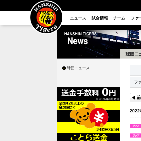
ニュース
試合情報
チーム
ファ
球団ニュース
フ
202