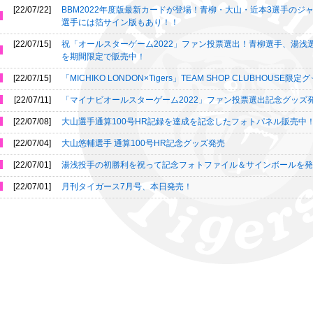
[22/07/22]
BBM2022年度版最新カードが登場！青柳・大山・近本3選手のジ
選手には箔サイン版もあり！！
[22/07/15]
祝「オールスターゲーム2022」ファン投票選出！青柳選手、湯浅
を期間限定で販売中！
[22/07/15]
「MICHIKO LONDON×Tigers」TEAM SHOP CLUBHOUSE限
[22/07/11]
「マイナビオールスターゲーム2022」ファン投票選出記念グッズ
[22/07/08]
大山選手通算100号HR記録を達成を記念したフォトパネル販売中
[22/07/04]
大山悠輔選手 通算100号HR記念グッズ発売
[22/07/01]
湯浅投手の初勝利を祝って記念フォトファイル＆サインボールを発
[22/07/01]
月刊タイガース7月号、本日発売！