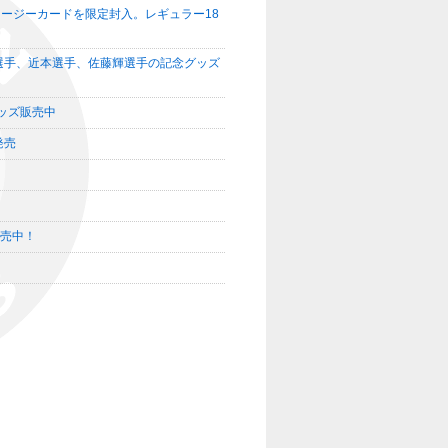
ャージーカードを限定封入。レギュラー18
選手、近本選手、佐藤輝選手の記念グッズ
定グッズ販売中
発売
！
売中！