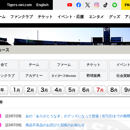
Tigers-net.com
English
ーム
ファンクラブ
チケット
イベント・応援
エンタメ
グッズ
ア
全て
チーム
ファーム
チケット
イベン
ァンクラブ
アカデミー
野球振興
社会貢
タイガースWomen
2年
[22/07/29]
あの「ありがとうなぎ」がグッズになって登場！8/7(日)までの期
[22/07/26]
商品不良品のお詫びと回収のお知らせ