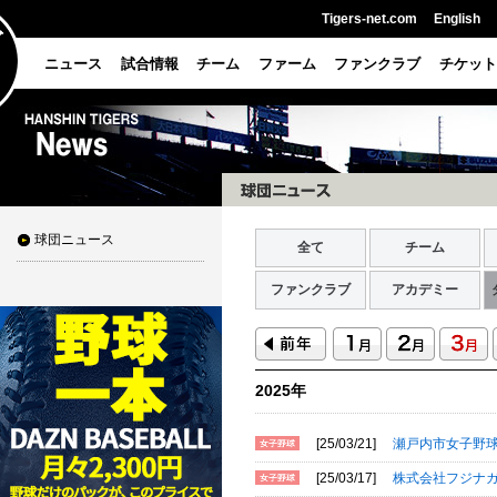
Tigers-net.com
English
ニュース
試合情報
チーム
ファーム
ファンクラブ
チケット
球団ニュース
全て
チーム
ファンクラブ
アカデミー
2025年
[25/03/21]
瀬戸内市女子野
[25/03/17]
株式会社フジナ