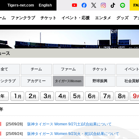
Tigers-net.com
English
ーム
ファンクラブ
チケット
イベント・応援
エンタメ
グッズ
ア
全て
チーム
ファーム
チケット
イベン
ァンクラブ
アカデミー
野球振興
社会貢
タイガースWomen
5年
[25/09/28]
阪神タイガース Women 9/27(土)試合結果について
[25/09/24]
阪神タイガース Women 9/23(火・祝)試合結果について