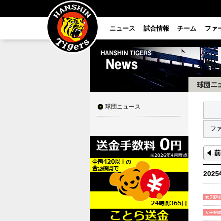
ニュース
試合情報
チーム
ファ
球団ニュース
フ
202