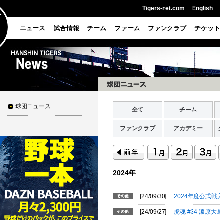
Tigers-net.com
English
ニュース
試合情報
チーム
ファーム
ファンクラブ
チケット
球団ニュース
全て
チーム
ファンクラブ
アカデミー
2024年
[24/09/30]
2024年度公式
[24/09/27]
虎魂 #34 漆