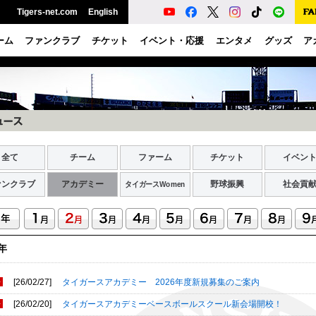
Tigers-net.com
English
ーム
ファンクラブ
チケット
イベント・応援
エンタメ
グッズ
ア
全て
チーム
ファーム
チケット
イベン
ァンクラブ
アカデミー
野球振興
社会貢
タイガースWomen
6年
[26/02/27]
タイガースアカデミー 2026年度新規募集のご案内
[26/02/20]
タイガースアカデミーベースボールスクール新会場開校！