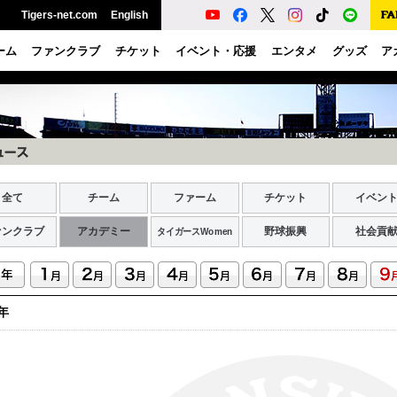
Tigers-net.com
English
ーム
ファンクラブ
チケット
イベント・応援
エンタメ
グッズ
ア
全て
チーム
ファーム
チケット
イベン
ァンクラブ
アカデミー
野球振興
社会貢
タイガースWomen
6年