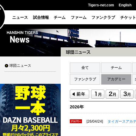
Tigers-net.com
English
ニュース
試合情報
チーム
ファーム
ファンクラブ
チケット
球団ニュース
全て
チーム
ファンクラブ
アカデミー
2026年
[26/04/24]
タイガースアカ