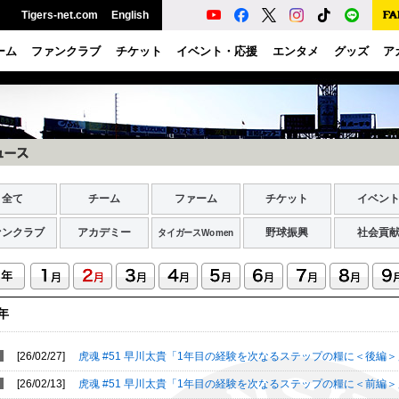
Tigers-net.com
English
ーム
ファンクラブ
チケット
イベント・応援
エンタメ
グッズ
ア
全て
チーム
ファーム
チケット
イベン
ァンクラブ
アカデミー
野球振興
社会貢
タイガースWomen
6年
[26/02/27]
虎魂 #51 早川太貴「1年目の経験を次なるステップの糧に＜後編
[26/02/13]
虎魂 #51 早川太貴「1年目の経験を次なるステップの糧に＜前編