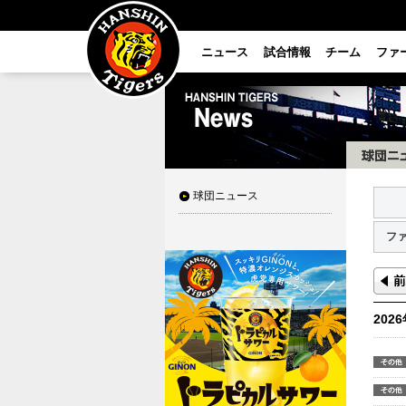
ニュース
試合情報
チーム
ファ
球団ニュース
フ
202