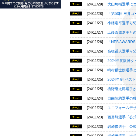
[24/11/29]
大山悠輔選手に
[24/11/28]
「第53回 三井
[24/11/27]
小幡竜平選手ら5
[24/11/27]
工藤泰成選手と
[24/11/26]
「NPB AWARD
[24/11/26]
髙橋遥人選手ら5
[24/11/26]
2024年度阪神
[24/11/26]
嶋村麟士朗選手
[24/11/25]
2024年度｢ベス
[24/11/25]
梅野隆太郎選手
[24/11/24]
自由契約選手の
[24/11/23]
ユニフォームデ
[24/11/23]
西勇輝選手「公式
[24/11/23]
岩崎優選手「公式