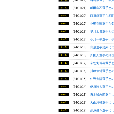
[24/11/22]
岩崎優選手、岩
[24/11/21]
町田隼乙選手と
[24/11/20]
西勇輝選手ら8選
[24/11/19]
小野寺暖選手ら6
[24/11/18]
早川太貴選手と
[24/11/18]
小川一平選手、
[24/11/18]
育成選手契約に
[24/11/18]
外国人選手の帰
[24/11/17]
今朝丸裕喜選手
[24/11/16]
川﨑俊哲選手と
[24/11/15]
佐野大陽選手と
[24/11/14]
伊原陵人選手と
[24/11/13]
坂本誠志郎選手
[24/11/13]
大山悠輔選手に
[24/11/12]
糸原健斗選手に