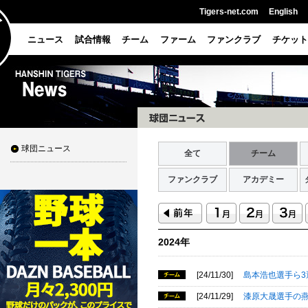
Tigers-net.com
English
ニュース
試合情報
チーム
ファーム
ファンクラブ
チケット
球団ニュース
全て
チーム
ファンクラブ
アカデミー
2024年
[24/11/30]
島本浩也選手ら3
[24/11/29]
漆原大晟選手の