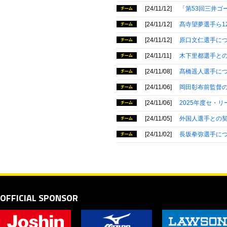
[24/11/12]
「第53回三井ゴ
[24/11/12]
髙寺望夢選手ら1
[24/11/12]
原口文仁選手に
[24/11/11]
木下里都選手と
[24/11/08]
髙橋遥人選手に
[24/11/06]
岡田彰布前監督
[24/11/06]
2025年度セ・
[24/11/05]
外国人選手との
[24/11/02]
長坂拳弥選手に
OFFICIAL SPONSOR