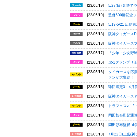
[23/05/19]
5/28(日) 姫
[23/05/19]
監督600勝記念
[23/05/18]
5/19-5/21
[23/05/18]
阪神タイガースDI
[23/05/18]
阪神タイガースフ
[23/05/17]
「少年・少女野
[23/05/16]
虎-1グランプリ
[23/05/16]
タイガースを応援す
ァンが大集結！
[23/05/15]
球団選定3・4月
[23/05/15]
阪神タイガース 
[23/05/15]
トラフェスvol.
[23/05/14]
岡田彰布監督通算
[23/05/13]
岡田彰布監督 通
[23/05/13]
7月22日(土)阪