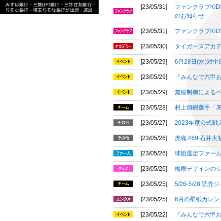
[23/05/31]
ファンクラブKI
のお知らせ
[23/05/31]
ファンクラブKI
[23/05/30]
タイガースアカ
[23/05/29]
6月28日(水)
[23/05/29]
『みんなで六甲お
[23/05/29]
無線制御による
[23/05/28]
村上頌樹選手「J
[23/05/27]
2023年度公式
[23/05/26]
虎魂 #69 石
[23/05/26]
球団選定ファーム
[23/05/26]
梅雨デザインの
[23/05/25]
5/26-5/28
[23/05/25]
6月の壁紙カレン
[23/05/22]
『みんなで六甲お