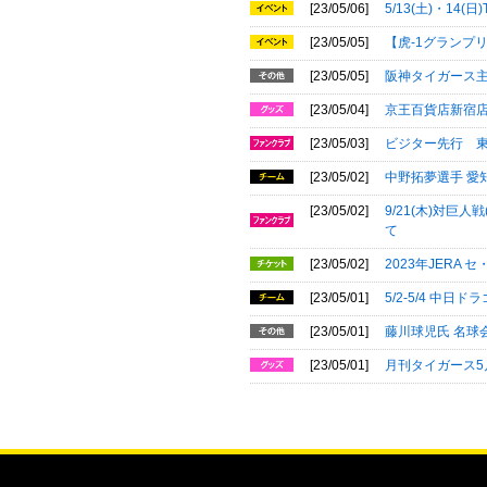
[23/05/06]
5/13(土)・1
[23/05/05]
【虎-1グランプ
[23/05/05]
阪神タイガース
[23/05/04]
京王百貨店新宿店F
[23/05/03]
ビジター先行 
[23/05/02]
中野拓夢選手 愛
[23/05/02]
9/21(木)対巨
て
[23/05/02]
2023年JERA
[23/05/01]
5/2-5/4 中
[23/05/01]
藤川球児氏 名球
[23/05/01]
月刊タイガース5