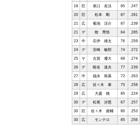
18
巨
泉口 友汰
85
.247
20
巨
松本 剛
87
.281
21
広
菊池 涼介
87
.239
21
デ
牧 秀悟
64
.285
23
中
石伊 雄太
76
.259
24
デ
宮崎 敏郎
74
.272
25
ヤ
古賀 優大
68
.274
26
デ
蝦名 達夫
77
.239
27
中
福永 裕基
72
.263
28
広
佐々木 泰
75
.258
29
広
大盛 穂
85
.224
30
デ
松尾 汐恩
67
.257
30
巨
佐々木 俊輔
80
.253
30
広
モンテロ
85
.256