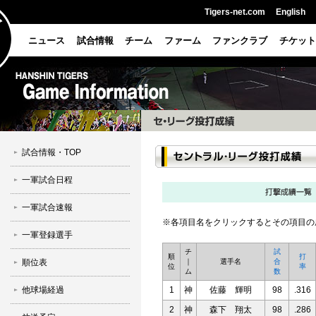
Tigers-net.com
English
ニュース
試合情報
チーム
ファーム
ファンクラブ
チケット
試合情報・TOP
一軍試合日程
一軍試合速報
※各項目名をクリックするとその項目の
一軍登録選手
チ
試
順
打
順位表
｜
選手名
合
位
率
ム
数
他球場経過
1
神
佐藤 輝明
98
.316
2
神
森下 翔太
98
.286