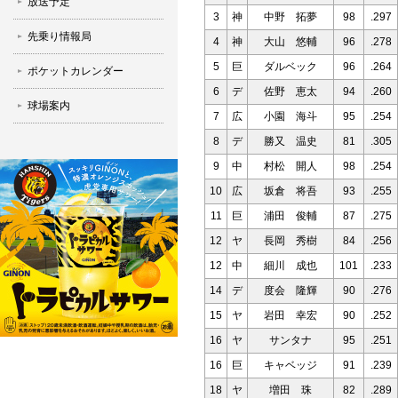
放送予定
3
神
中野 拓夢
98
.297
先乗り情報局
4
神
大山 悠輔
96
.278
5
巨
ダルベック
96
.264
ポケットカレンダー
6
デ
佐野 恵太
94
.260
球場案内
7
広
小園 海斗
95
.254
8
デ
勝又 温史
81
.305
9
中
村松 開人
98
.254
10
広
坂倉 将吾
93
.255
11
巨
浦田 俊輔
87
.275
12
ヤ
長岡 秀樹
84
.256
12
中
細川 成也
101
.233
14
デ
度会 隆輝
90
.276
15
ヤ
岩田 幸宏
90
.252
16
ヤ
サンタナ
95
.251
16
巨
キャベッジ
91
.239
18
ヤ
増田 珠
82
.289